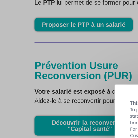
Le
PTP
lui permet de se former pour c
Proposer le PTP à un salarié
Prévention Usure
Reconversion (PUR)
Votre salarié est exposé à des ris
Aidez-le à se reconvertir pour préser
Thi
To 
sta
Découvrir la reconversion
bri
"Capital santé"
For
Cus