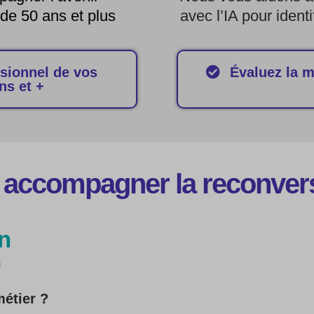
 de 50 ans et plus
avec l’IA pour iden
ssionnel de vos
Évaluez la m
ns et +
 accompagner la reconvers
on
)
métier ?