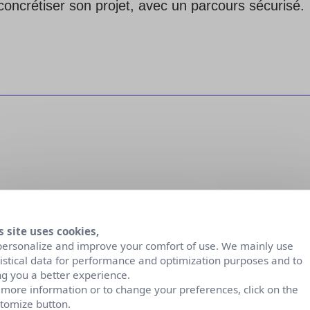
oncrétiser son projet, avec un parcours sécurisé.
ques professionnels ?
ver sa santé et sécuriser son parcours.
s site uses cookies,
personalize and improve your comfort of use. We mainly use
tistical data for performance and optimization purposes and to
ng you a better experience.
 more information or to change your preferences, click on the
tomize button.