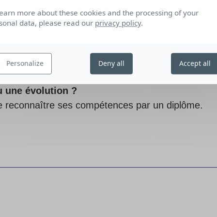
learn more about these cookies and the processing of your
sonal data, please read our
privacy policy
.
Personalize
Deny all
Accept all
u une évolution ?
re reconnaître ses compétences par un diplôme.