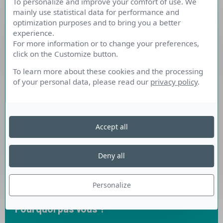
Transitions Pro
To personalize and improve your comfort of use. We
mainly use statistical data for performance and
Hauts-de-France
optimization purposes and to bring you a better
experience.
For more information or to change your preferences,
En 2025, c'est :
click on the Customize button.
To learn more about these cookies and the processing
3 193 dossiers de reconversion
of your personal data, please read our
privacy policy
.
professionnelle
qui ont, soit été pris en charge, soit été
approuvés, par nos commissions,
Accept all
composées à part égale de représentants du
patronat et des salariés.
Deny all
3 193 personnes qui ont pris un nouvel
Personalize
élan…
Pourquoi pas vous ?