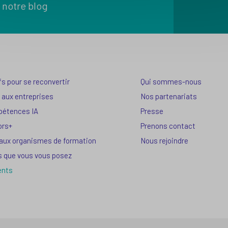
 notre blog
fs pour se reconvertir
Qui sommes-nous
 aux entreprises
Nos partenariats
pétences IA
Presse
ors+
Prenons contact
 aux organismes de formation
Nous rejoindre
s que vous vous posez
ents