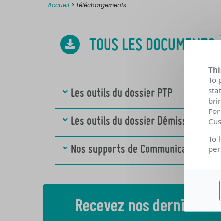
Accueil
>
Téléchargements
TOUS LES DOCUMENTS
Thi
To 
sta
Les outils du dossier PTP
bri
For
Les outils du dossier Démissionnaire
Cus
To 
per
Nos supports de Communication
Recevez nos dernières 