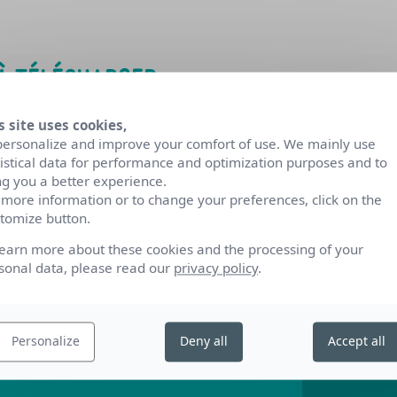
 À TÉLÉCHARGER
s site uses cookies,
personalize and improve your comfort of use. We mainly use
tistical data for performance and optimization purposes and to
ng you a better experience.
 more information or to change your preferences, click on the
tomize button.
learn more about these cookies and the processing of your
sonal data, please read our
privacy policy
.
Personalize
Deny all
Accept all
informations