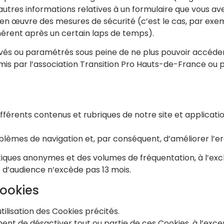
tres informations relatives à un formulaire que vous avez
en œuvre des mesures de sécurité (c’est le cas, par exem
érent après un certain laps de temps).
és ou paramétrés sous peine de ne plus pouvoir accéder a
is par l’association Transition Pro Hauts-de-France ou p
ifférents contenus et rubriques de notre site et applicati
blèmes de navigation et, par conséquent, d’améliorer l’e
iques anonymes et des volumes de fréquentation, à l’exclu
 d’audience n’excède pas 13 mois.
cookies
utilisation des Cookies précités.
ment de désactiver tout ou partie de ces Cookies, à l’ex