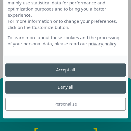
mainly use statistical data for performance and
optimization purposes and to bring you a better
experience.
For more information or to change your preferences,
click on the Customize button.
To learn more about these cookies and the processing
of your personal data, please read our
privacy policy
.
Accept all
Recevez nos dernières
Deny all
informations
Personalize
Découvrez les derniers articles de notre blog