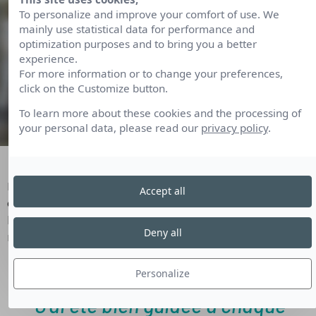
To personalize and improve your comfort of use. We
mainly use statistical data for performance and
optimization purposes and to bring you a better
experience.
For more information or to change your preferences,
click on the Customize button.
To learn more about these cookies and the processing of
your personal data, please read our
privacy policy
.
Et maintenant ?
Nous poursuivons notre démarche d’amélioration
Accept all
continue, en lien étroit avec les retours des
bénéficiaires et de nos partenaires. Chaque
Deny all
reconversion réussie est une victoire partagée.
Personalize
"J’ai été bien guidée à chaque