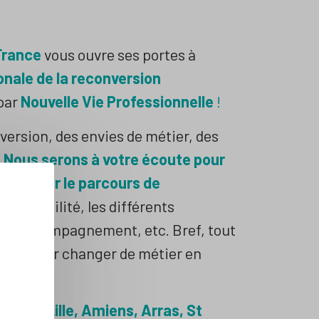
France
vous ouvre ses portes à
onale de la reconversion
 par
Nouvelle Vie Professionnelle
!
version, des envies de métier, des
?
Nous serons à votre écoute pour
 clarifier le parcours de
 d’éligibilité, les différents
s, l’accompagnement, etc. Bref, tout
ur pouvoir changer de métier en
rance à
Lille, Amiens, Arras, St