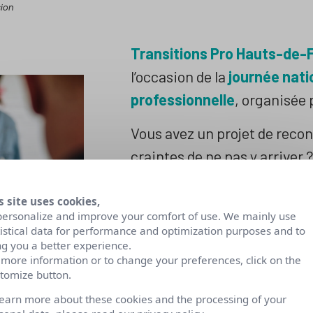
sion
Transitions Pro Hauts-de-
l’occasion de la
journée nati
professionnelle
, organisée
Vous avez un projet de recon
craintes de ne pas y arriver 
répondre à vos questions et
reconversion :
les conditions
s site uses cookies,
personalize and improve your comfort of use. We mainly use
dispositifs, les financement
tistical data for performance and optimization purposes and to
ng you a better experience.
ce à quoi vous avez droit po
 more information or to change your preferences, click on the
toute sécurité et sérénité !
tomize button.
learn more about these cookies and the processing of your
Transitions Pro Hauts-de-F