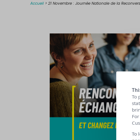
Accueil
>
21 Novembre : Journée Nationale de la Reconver
Thi
To 
sta
bri
For
Cus
To 