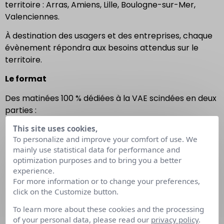
territoire : Arras, Amiens, Lille, Boulogne-sur-Mer,
Valenciennes.
À destination des usagers et des entreprises, chaque
évènement répondra aux besoins attendus sur le
territoire.
Le format
Des matinées 100 % dédiées à la VAE scindées en deux
parties :
This site uses cookies,
De 7h45-10h : À destination des entreprises
To personalize and improve your comfort of use. We
(Table ronde et rencontre avec les
mainly use statistical data for performance and
certificateurs, accompagnateurs et financeurs
optimization purposes and to bring you a better
de la VAE). Objectifs ? Identifier une opportunité
experience.
de VAE individuelle ou collective, présenter la
For more information or to change your preferences,
démarche de VAE lors des entretiens et établir
click on the Customize button.
une cartographie des compétences des
To learn more about these cookies and the processing
entreprises !
of your personal data, please read our
privacy policy
.