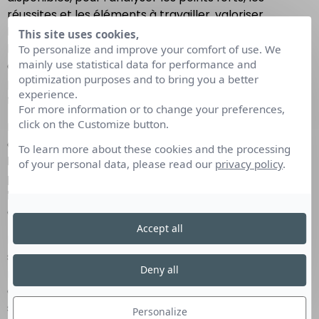
réussites et les éléments à travailler, valoriser
l’expérience pour plus d’opportunités, définir les
This site uses cookies,
besoins et clarifier le projet professionnel, mettre en
To personalize and improve your comfort of use. We
mainly use statistical data for performance and
œuvre les projets et choisir la formation
optimization purposes and to bring you a better
professionnelle à privilégier et les aider à trouver un
experience.
financement.
For more information or to change your preferences,
click on the Customize button.
Le CEP a connu des
évolutions significatives
ces
dernières années, renforçant
son rôle clé dans
To learn more about these cookies and the processing
l’accompagnement des salariés dans leur
of your personal data, please read our
privacy policy
.
parcours professionnel.
Nous constatons
une
hausse
du nombre de personnes ayant sollicité le
CEP.
Accept all
Pour les opérateurs en région, la fin de la crise
sanitaire en est la première cause. En effet, de
Deny all
nombreux projets ont mûri pendant la période de la
crise. C’est aussi la reprise des salons et des forums, la
suite des actions de communication, la rencontre
Personalize