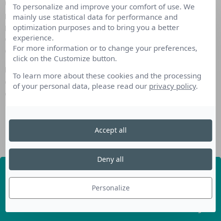
Ce nouveau dispositif offre aux salariés du secteur privé,
To personalize and improve your comfort of use. We
possédant un Compte Professionnel de Prévention (C2P), la
mainly use statistical data for performance and
possibilité d’utiliser leurs points pour financer un bilan de
optimization purposes and to bring you a better
experience.
compétences, une Validation des Acquis de l’Expérience,
For more information or to change your preferences,
ou une formation certifiante avec maintien du salaire.
click on the Customize button.
L’objectif est de préserver son capital santé pour une
To learn more about these cookies and the processing
carrière durable jusqu’à la retraite, en évitant les risques
of your personal data, please read our
privacy policy
.
d’usure professionnelle.
EN SAVOIR +
Accept all
Deny all
Recevez nos dernières
informations
Personalize
Découvrez les derniers articles de notre blog