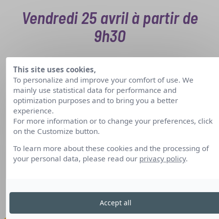
Vendredi 25 avril à partir de
9h30
This site uses cookies,
To personalize and improve your comfort of use. We
EcosystèmeD – Dunkerque :
mainly use statistical data for performance and
optimization purposes and to bring you a better
60 route du Pertuis du môle 2 à
experience.
For more information or to change your preferences, click
Dunkerque
on the Customize button.
To learn more about these cookies and the processing of
Bus :
Ligne 16 (Halle aux sucres,
your personal data, please read our
privacy policy
.
Môle 1)
Accept all