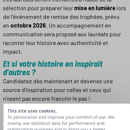
sélection pour préparer leur
mise en lumière
lors
de l’événement de remise des trophées, prévu
en
octobre 2026
. Un accompagnement en
communication sera proposé aux lauréats pour
raconter leur histoire avec authenticité et
impact.
Et si votre histoire en inspirait
d'autres ?
Candidatez dès maintenant et devenez une
source d’inspiration pour celles et ceux qui
n’osent pas encore franchir le pas !
This site uses cookies,
À vous de jouer ! il vous
To personalize and improve your comfort of use. We
mainly use statistical data for performance and
optimization purposes and to bring you a better