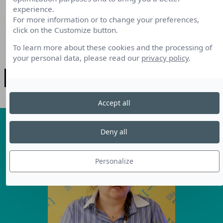
reste :
experience.
For more information or to change your preferences,
pour candidater
click on the Customize button.
To learn more about these cookies and the processing of
your personal data, please read our
privacy policy
.
[ PORTRAITS DES LAURÉATS
DE L'ÉDITION 2025 ]
Accept all
Deny all
Personalize