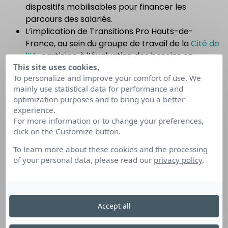
dispositifs mobilisables pour financer les
parcours des salariés.
L’implication de Transitions Pro Hauts-de-
France, au sein du groupe de travail de la
Cité de
l’IA
, participe à l’évaluation des besoins en
compétences en région Hauts-de-France.
This site uses cookies,
To personalize and improve your comfort of use. We
L’animation auprès de nos partenaires (cabinet
mainly use statistical data for performance and
RH et organismes) sur le sujet permet de
optimization purposes and to bring you a better
déployer et faire connaître le projet à davantage
experience.
d’entreprises.
For more information or to change your preferences,
Construire des partenariats et accompagner les
click on the Customize button.
organismes de formation
To learn more about these cookies and the processing
L’objectif d’animer un réseau d’organismes de
of your personal data, please read our
privacy policy
.
formation permet d’offrir des solutions de
formation aux entreprises et aux salariés
Les rencontres amènent les organismes à élargir
Accept all
leur public aux salariés en reconversion
L’analyse des parcours permet de les adapter