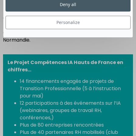
aux dispositifs financés par Transitions Pro et
Deny all
ainsi étoffer l’offre certifiante.
Cette dynamique s’est élargie dans le réseau des
Personalize
Transitions Pro à 5 nouvelles régions : Ile de France,
Occitanie, Auvergne-Rhône-Alpes, Guyane et
Normandie.
Le Projet Compétences IA Hauts de France en
chiffres…
14 financements engagés de projets de
Transition Professionnelle (5 à l’instruction
pour mai)
12 participations à des événements sur l’IA
(webinaires, groupes de travail RH,
conférences,)
Plus de 80 entreprises rencontrées
Plus de 40 partenaires RH mobilisés (club