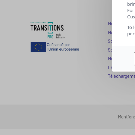
bri
For
Cus
Nos dispositi
To 
Nos solutions
per
Solution Com
Solution Seni
Nos services
Les question
Téléchargem
Mention