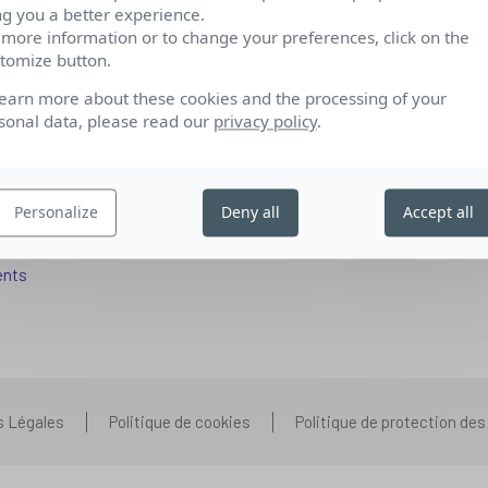
ng you a better experience.
 more information or to change your preferences, click on the
tomize button.
fs pour se reconvertir
Qui sommes-nous
learn more about these cookies and the processing of your
 aux entreprises
Nos partenariats
sonal data, please read our
privacy policy
.
pétences IA
Presse
ors+
Prenons contact
Personalize
Deny all
Accept all
 aux organismes de formation
Nous rejoindre
s que vous vous posez
ents
s Légales
Politique de cookies
Politique de protection de