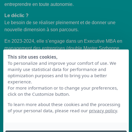
entreprendre en toute autonomie.
Le déclic ?
Le besoin de se réaliser pleinement et de donner une
nouvelle dimension à son parcours.
En 2023-2024, elle s’engage dans un Executive MBA en
management des entreprises (double Master Sorbonne
Business School et IFG Paris), complété par une
This site uses cookies,
certification en leadership. Une formation exigeante,
To personalize and improve your comfort of use. We
mainly use statistical data for performance and
financée avec le soutien de Transitions Pro Hauts-de-
optimization purposes and to bring you a better
France.
experience.
For more information or to change your preferences,
Une année intense : DRH, étudiante, épouse et maman à
click on the Customize button.
la fois. Mais une année décisive…
En parallèle, elle crée
ACODEV Consulting
, son cabinet
To learn more about these cookies and the processing
de conseil et de formation en RH et management.
of your personal data, please read our
privacy policy
.
Aujourd’hui, Aude est entrepreneure, consultante et
formatrice.