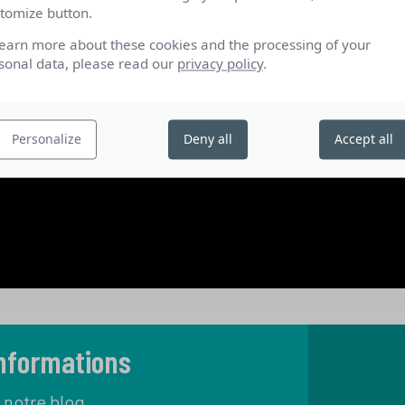
tomize button.
learn more about these cookies and the processing of your
sonal data, please read our
privacy policy
.
Personalize
Deny all
Accept all
informations
 notre blog