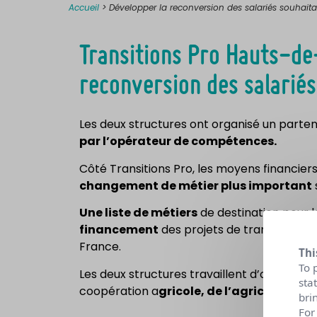
Accueil
>
Développer la reconversion des salariés souhaitan
Transitions Pro Hauts-de
reconversion des salariés
Les deux structures ont organisé un parten
par l’opérateur de compétences.
Côté Transitions Pro, les moyens financi
changement de métier plus important
Une liste de métiers
de destination pour 
financement
des projets de transition Pr
France.
Thi
To 
Les deux structures travaillent d’ores et d
sta
coopération a
gricole, de l’agriculture, 
bri
For