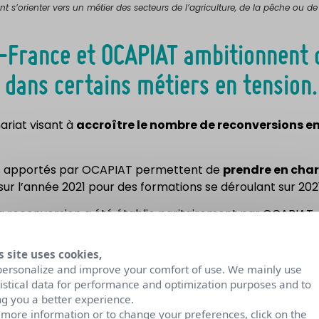
t s’orienter vers un métier des secteurs de l’agriculture, de la pêche ou de
-France et OCAPIAT ambitionnent 
 dans certains métiers en tension.
ariat visant à
accroître le nombre de reconversions e
ers apportés par OCAPIAT permettent de
prendre en char
sur l’année 2021 pour des formations se déroulant sur 202
la reconversion a été établie paritairement par OCAPIAT
ofessionnelle de salariés de la région en changement de 
s site uses cookies,
personalize and improve your comfort of use. We mainly use
éjà au
renouvellement de leur partenariat
au profit des
tistical data for performance and optimization purposes and to
de la pêche et de l’agroalimentaire.
ng you a better experience.
 more information or to change your preferences, click on the