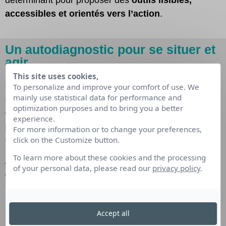
accessibles et orientés vers l’action
.
Un autodiagnostic pour se situer et
agir
This site uses cookies,
Dans un environnement encore incertain pour de
To personalize and improve your comfort of use. We
mainly use statistical data for performance and
nombreuses organisations, l’un des premiers besoins
optimization purposes and to bring you a better
consiste à
objectiver sa situation
. C’est
experience.
précisément la vocation de l’outil d’autodiagnostic
For more information or to change your preferences,
click on the Customize button.
Compétences IA.
To learn more about these cookies and the processing
Accessible gratuitement et conçu pour être réalisé en
of your personal data, please read our
privacy policy
.
quelques minutes, cet outil permet aux entreprises :
D’évaluer leur niveau de maturité
face à
l’intelligence artificielle
Accept all
D’analyser leur positionnement selon plusieurs