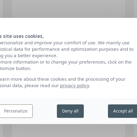
s site uses cookies,
personalize and improve your comfort of use. We mainly use
tistical data for performance and optimization purposes and to
ng you a better experience.
 more information or to change your preferences, click on the
tomize button.
learn more about these cookies and the processing of your
sonal data, please read our
privacy policy
.
07/11/2025
92 % de parcours de reconversion ont
Personalize
Deny all
Accept all
pris forme : la preuve que le PTP change
des vies