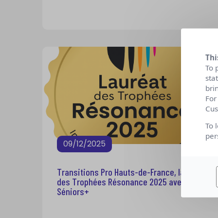
Thi
To 
sta
bri
For
Cus
To 
per
09/12/2025
Transitions Pro Hauts-de-France, lauréat
des Trophées Résonance 2025 avec
Séniors+