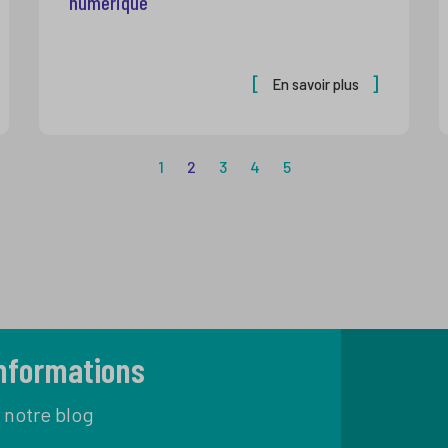
numérique
En savoir plus
1
2
3
4
5
informations
 notre blog