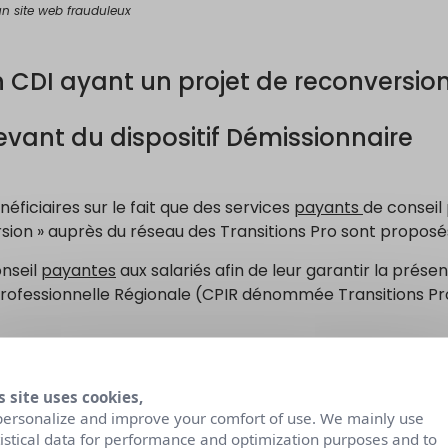
n site web frauduleux
en CDI ayant un projet de reconversio
vant du dispositif Démissionnaire
éficiaires sur le fait que des services
payants
de conseil
sion » auprès du réseau des Transitions Pro sont proposés
onseil
payantes
aux salariés afin de leur garantir la prése
professionnelle Régionale (CPIR dénommée Transitions Pro
vidente à la mission de service public concédée au réseau
s site uses cookies,
nce que malgré l’utilisation de notre marque « Transitions 
personalize and improve your comfort of use. We mainly use
tistical data for performance and optimization purposes and to
itions Pro »