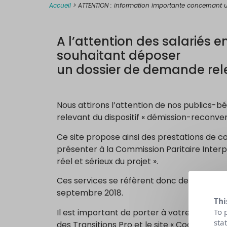
Accueil
>
ATTENTION : information importante concernant u
A l’attention des salariés 
souhaitant déposer
un dossier de demande rele
Nous attirons l’attention de nos publics-bén
relevant du dispositif « démission-reconver
Ce site propose ainsi des prestations de c
présenter à la Commission Paritaire Inter
réel et sérieux du projet ».
Ces services se réfèrent donc de manière é
septembre 2018.
Thi
Il est important de porter à votre connaissa
To 
sta
des Transitions Pro et le site « Coach Trans