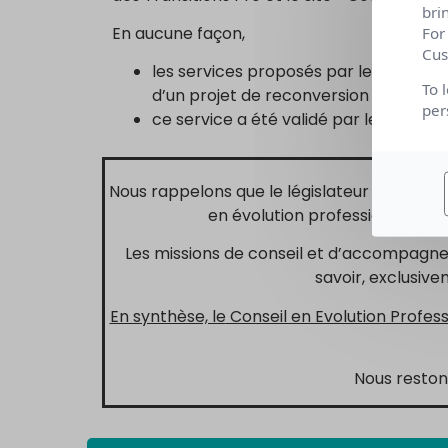
bri
En aucune façon,
For
Cus
les services proposés par le site « Co
To 
d’un projet de reconversion professio
per
ce service a été validé par le réseau 
Nous rappelons que le législateur a mis en p
en évolution professionnelle (
Les missions de conseil et d’accompagnem
savoir, exclusive
En synthèse, le
Conseil en Evolution Profess
Nous reston