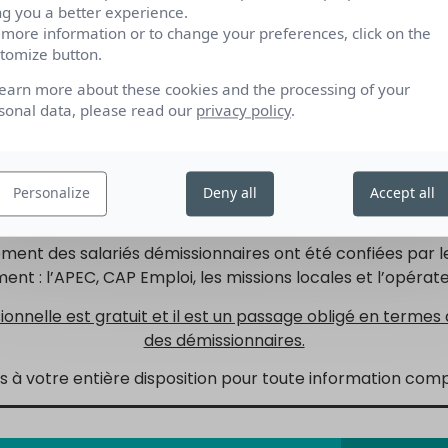
ng you a better experience.
 more information or to change your preferences, click on the
tomize button.
ach Transitions Pro » sont nécessaires pour garantir que so
learn more about these cookies and the processing of your
nnelle,
sonal data, please read our
privacy policy
.
des associations Transitions Pro.
lace un dispositif
GRATUIT
permettant aux salariés démiss
Personalize
Deny all
Accept all
CEP), formés et compétents, dans l’analyse des projets d
ent des salariés démissionnaires ont été confiées par le
ment : l’APEC, CAP Emploi, les missions locales et l’opérate
ionnelle est gratuit et il est un passage obligé en termes
des démissionnaires.
s à votre entière disposition pour toute information com