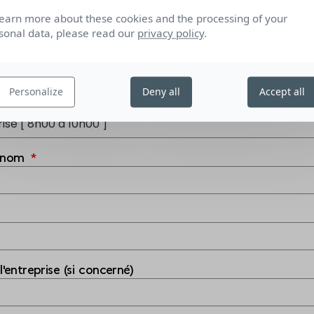
learn more about these cookies and the processing of your
sonal data, please read our
privacy policy
.
RMULAIRE D'INSCRIPTIO
Personalize
Deny all
Accept all
haitez participer en tant que
énom
entreprise (si concerné)