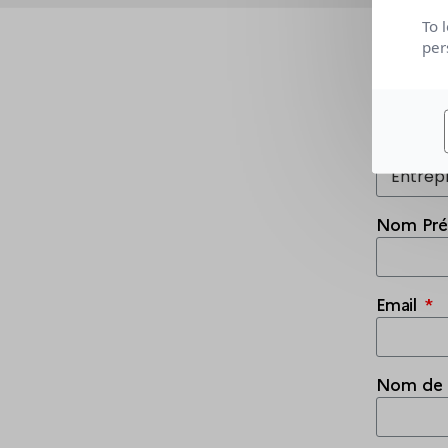
To 
per
FO
Vous sou
Nom Pr
Email
Nom de l'