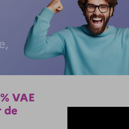
0% VAE
r de