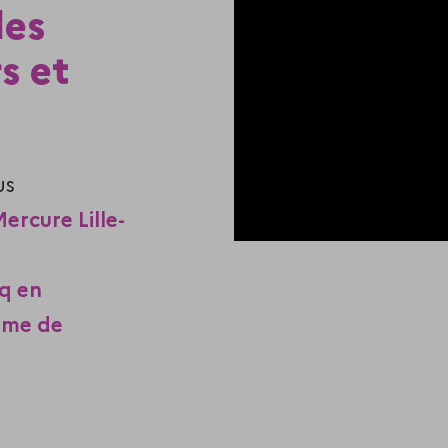
les
rs et
us
ercure Lille-
q en
mme de