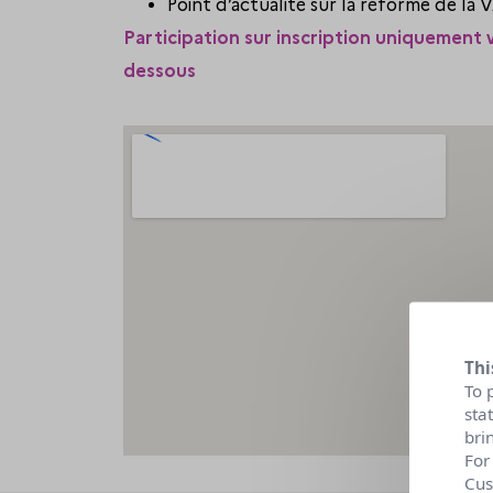
Point d’actualité sur la réforme de la 
Participation sur inscription uniquement
dessous
Thi
To 
sta
bri
For
Cus