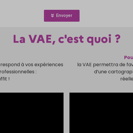
Envoyer
La VAE, c'est quoi ?
Pou
orrespond à vos expériences
la VAE permettra de favo
ofessionnelles :
d’une cartograp
fit !
réell