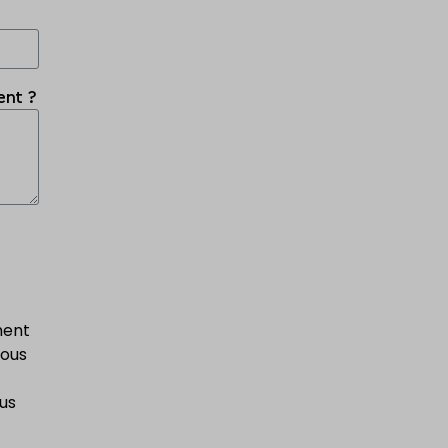
ent ?
ment
vous
ous