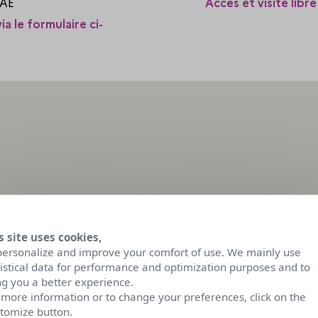
VAE
Accès et visite libre
via le formulaire ci-
s site uses cookies,
personalize and improve your comfort of use. We mainly use
tistical data for performance and optimization purposes and to
ng you a better experience.
 more information or to change your preferences, click on the
tomize button.