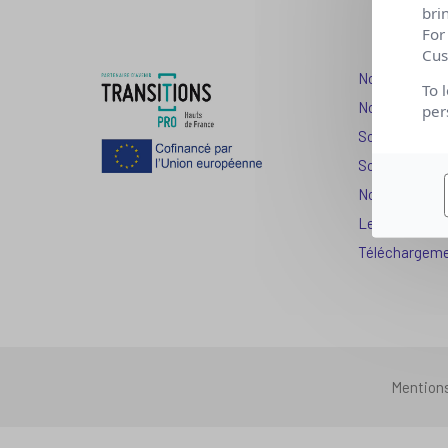
bri
For
Cus
Nos dispositi
To 
Nos solutions
per
Solution Com
Solution Seni
Nos services
Les question
Téléchargem
Mention