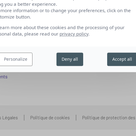
ng you a better experience.
 more information or to change your preferences, click on the
tomize button.
fs pour se reconvertir
Qui sommes-nous
learn more about these cookies and the processing of your
 aux entreprises
Nos partenariats
sonal data, please read our
privacy policy
.
pétences IA
Presse
ors+
Prenons contact
Personalize
Deny all
Accept all
 aux organismes de formation
Nous rejoindre
s que vous vous posez
ents
s Légales
Politique de cookies
Politique de protection de