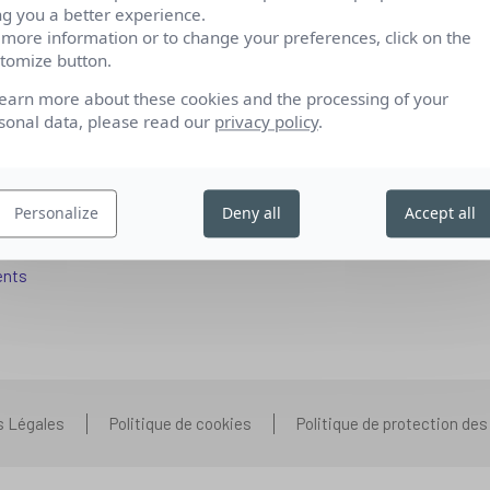
ng you a better experience.
 more information or to change your preferences, click on the
tomize button.
fs pour se reconvertir
Qui sommes-nous
learn more about these cookies and the processing of your
 aux entreprises
Nos partenariats
sonal data, please read our
privacy policy
.
pétences IA
Presse
ors+
Prenons contact
Personalize
Deny all
Accept all
 aux organismes de formation
Nous rejoindre
s que vous vous posez
ents
s Légales
Politique de cookies
Politique de protection de