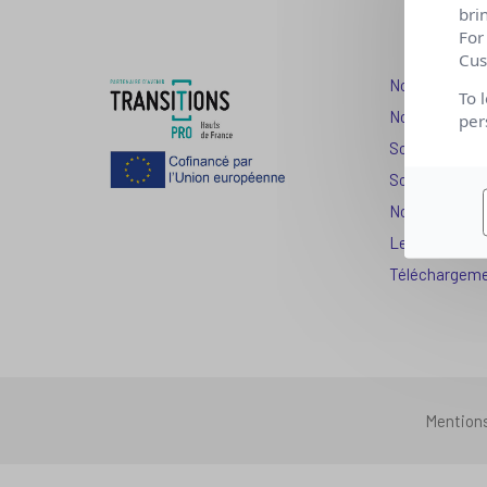
bri
For
Cus
Nos dispositi
To 
Nos solutions
per
Solution Com
Solution Seni
Nos services
Les question
Téléchargem
Mention