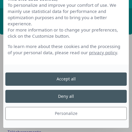
To personalize and improve your comfort of use. We
mainly use statistical data for performance and
optimization purposes and to bring you a better
ABONNEZ-VOUS
experience.
For more information or to change your preferences,
click on the Customize button.
To learn more about these cookies and the processing
of your personal data, please read our
privacy policy
.
Accept all
Nos dispositifs pour se reconvertir
Nos solutions aux entreprises
Deny all
Solution Compétences IA
Solution Seniors+
Personalize
Nos services aux organismes de formation
Les questions que vous vous posez