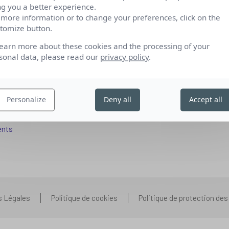
ng you a better experience.
 more information or to change your preferences, click on the
tomize button.
fs pour se reconvertir
Qui sommes-nous
learn more about these cookies and the processing of your
 aux entreprises
Nos partenariats
sonal data, please read our
privacy policy
.
pétences IA
Presse
ors+
Prenons contact
Personalize
Deny all
Accept all
 aux organismes de formation
Nous rejoindre
s que vous vous posez
ents
s Légales
Politique de cookies
Politique de protection de