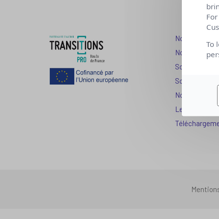
bri
For
Cus
Nos dispositi
To 
Nos solutions
per
Solution Com
Solution Seni
Nos services
Les question
Téléchargem
Mention