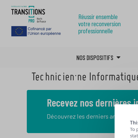
Réussir ensemble
votre reconversion
professionnelle
NOS DISPOSITIFS
Technicien·ne Informatiqu
Recevez nos dernières 
Découvrez les derniers articles de
Thi
To 
sta