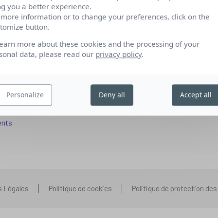
ng you a better experience.
 more information or to change your preferences, click on the
tomize button.
fs pour se reconvertir
Qui sommes-nous
learn more about these cookies and the processing of your
 aux entreprises
Nos partenariats
sonal data, please read our
privacy policy
.
pétences IA
Presse
ors+
Prenons contact
Personalize
Deny all
Accept all
 aux organismes de formation
Nous rejoindre
s que vous vous posez
ents
s Légales
Politique de cookies
Politique de protection de