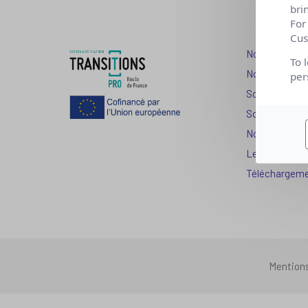
bri
For
Cus
Nos dispositi
To 
Nos solutions
per
Solution Com
Solution Seni
Nos services
Les question
Téléchargem
Mention