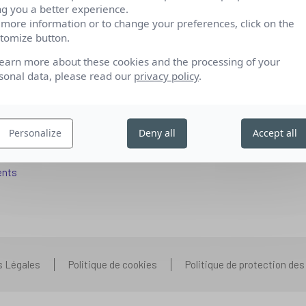
ng you a better experience.
 more information or to change your preferences, click on the
tomize button.
fs pour se reconvertir
Qui sommes-nous
learn more about these cookies and the processing of your
 aux entreprises
Nos partenariats
sonal data, please read our
privacy policy
.
pétences IA
Presse
ors+
Prenons contact
Personalize
Deny all
Accept all
 aux organismes de formation
Nous rejoindre
s que vous vous posez
ents
s Légales
Politique de cookies
Politique de protection de