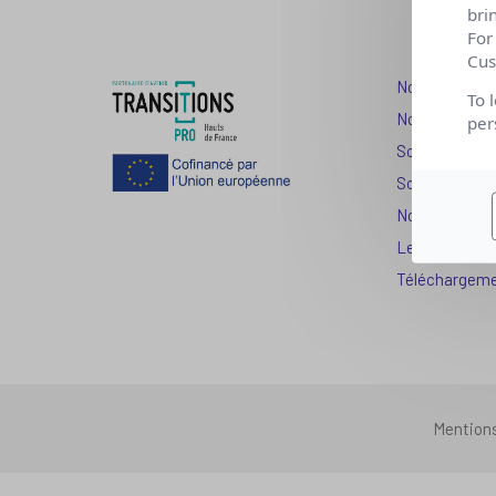
bri
For
Cus
Nos dispositi
To 
Nos solutions
per
Solution Com
Solution Seni
Nos services
Les question
Téléchargem
Mention