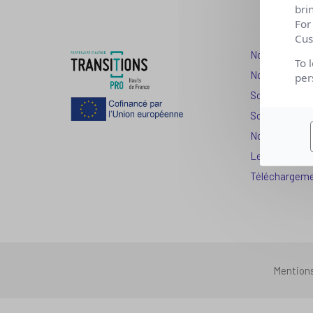
bri
For
Cus
Nos dispositi
To 
Nos solutions
per
Solution Com
Solution Seni
Nos services
Les question
Téléchargem
Mention