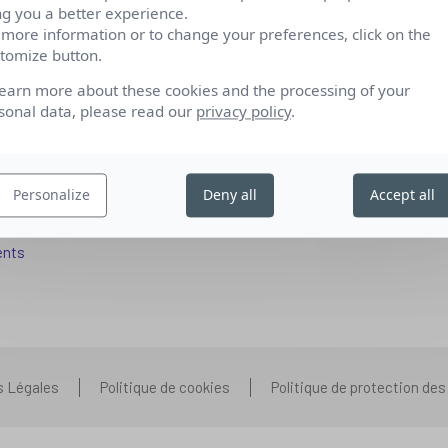
ng you a better experience.
 more information or to change your preferences, click on the
tomize button.
fs pour se reconvertir
Qui sommes-nous
learn more about these cookies and the processing of your
 aux entreprises
Nos partenariats
sonal data, please read our
privacy policy
.
pétences IA
Presse
ors+
Prenons contact
Personalize
Deny all
Accept all
 aux organismes de formation
Nous rejoindre
s que vous vous posez
ents
s Légales
Politique de cookies
Politique de protection de