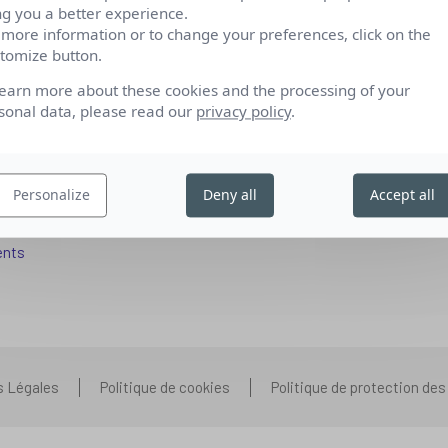
ng you a better experience.
 more information or to change your preferences, click on the
tomize button.
fs pour se reconvertir
Qui sommes-nous
learn more about these cookies and the processing of your
 aux entreprises
Nos partenariats
sonal data, please read our
privacy policy
.
pétences IA
Presse
ors+
Prenons contact
Personalize
Deny all
Accept all
 aux organismes de formation
Nous rejoindre
s que vous vous posez
ents
s Légales
Politique de cookies
Politique de protection de