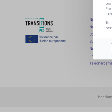
bri
For
Cus
Nos dispositi
To 
Nos solutions
per
Solution Com
Solution Seni
Nos services
Les question
Téléchargem
Mention