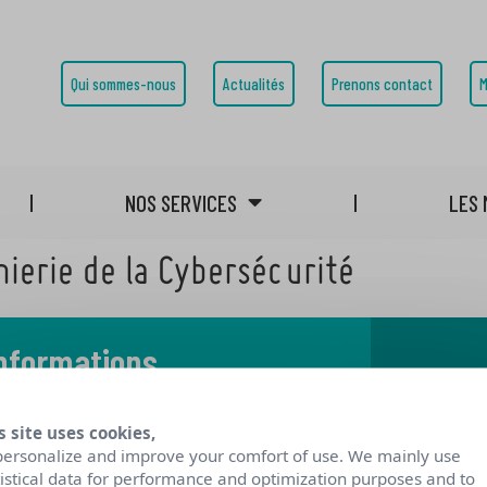
Qui sommes-nous
Actualités
Prenons contact
M
NOS SERVICES
LES 
nierie de la Cybersécurité
informations
 notre blog
s site uses cookies,
personalize and improve your comfort of use. We mainly use
tistical data for performance and optimization purposes and to