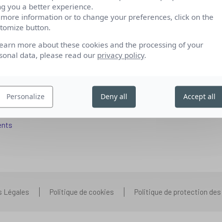
ng you a better experience.
 more information or to change your preferences, click on the
tomize button.
fs pour se reconvertir
Qui sommes-nous
learn more about these cookies and the processing of your
 aux entreprises
Nos partenariats
sonal data, please read our
privacy policy
.
pétences IA
Presse
ors+
Prenons contact
Personalize
Deny all
Accept all
 aux organismes de formation
Nous rejoindre
s que vous vous posez
ents
s Légales
Politique de cookies
Politique de protection de