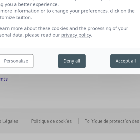
ng you a better experience.
 more information or to change your preferences, click on the
tomize button.
fs pour se reconvertir
Qui sommes-nous
learn more about these cookies and the processing of your
 aux entreprises
Nos partenariats
sonal data, please read our
privacy policy
.
pétences IA
Presse
ors+
Prenons contact
Personalize
Deny all
Accept all
 aux organismes de formation
Nous rejoindre
s que vous vous posez
ents
s Légales
Politique de cookies
Politique de protection de