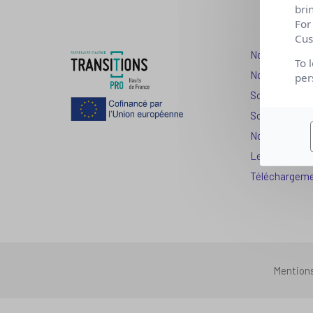
bri
For
Cus
Nos dispositi
To 
Nos solutions
per
Solution Com
Solution Seni
Nos services
Les question
Téléchargem
Mention