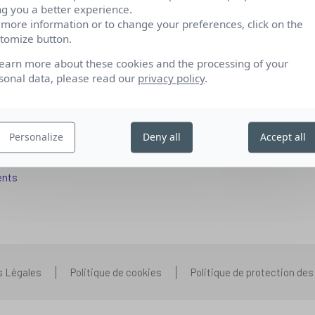
ng you a better experience.
 more information or to change your preferences, click on the
tomize button.
fs pour se reconvertir
Qui sommes-nous
learn more about these cookies and the processing of your
 aux entreprises
Nos partenariats
sonal data, please read our
privacy policy
.
pétences IA
Presse
ors+
Prenons contact
Personalize
Deny all
Accept all
 aux organismes de formation
Nous rejoindre
s que vous vous posez
ents
s Légales
Politique de cookies
Politique de protection de