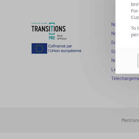
bri
For
Cus
Nos dispositi
To 
Nos solutions
per
Solution Com
Solution Seni
Nos services
Les question
Téléchargem
Mention