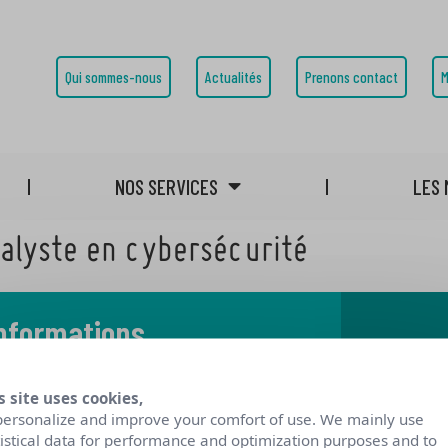
Qui sommes-nous
Actualités
Prenons contact
M
NOS SERVICES
LES 
alyste en cybersécurité
informations
 notre blog
s site uses cookies,
personalize and improve your comfort of use. We mainly use
tistical data for performance and optimization purposes and to