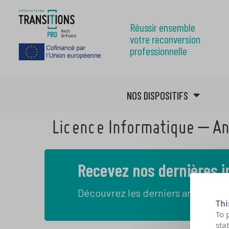
Réussir ensemble
votre reconversion
professionnelle
NOS DISPOSITIFS
Licence Informatique – An
Recevez nos dernières 
Découvrez les derniers articles de
Thi
To 
sta