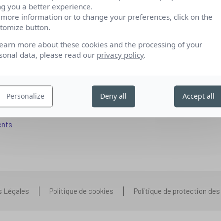
ng you a better experience.
 more information or to change your preferences, click on the
tomize button.
fs pour se reconvertir
Qui sommes-nous
learn more about these cookies and the processing of your
 aux entreprises
Nos partenariats
sonal data, please read our
privacy policy
.
pétences IA
Presse
ors+
Prenons contact
Personalize
Deny all
Accept all
 aux organismes de formation
Nous rejoindre
s que vous vous posez
ents
s Légales
Politique de cookies
Politique de protection de