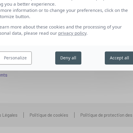
ng you a better experience.
 more information or to change your preferences, click on the
tomize button.
fs pour se reconvertir
Qui sommes-nous
learn more about these cookies and the processing of your
 aux entreprises
Nos partenariats
sonal data, please read our
privacy policy
.
pétences IA
Presse
ors+
Prenons contact
Personalize
Deny all
Accept all
 aux organismes de formation
Nous rejoindre
s que vous vous posez
ents
s Légales
Politique de cookies
Politique de protection de