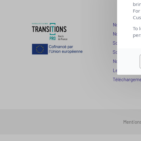
bri
For
Cus
Nos dispositi
To 
Nos solutions
per
Solution Com
Solution Seni
Nos services
Les question
Téléchargem
Mention