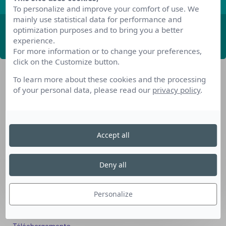
To personalize and improve your comfort of use. We
mainly use statistical data for performance and
optimization purposes and to bring you a better
ABONNEZ-VOUS
experience.
For more information or to change your preferences,
click on the Customize button.
To learn more about these cookies and the processing
of your personal data, please read our
privacy policy
.
Accept all
Nos dispositifs pour se reconvertir
Nos solutions aux entreprises
Deny all
Solution Compétences IA
Solution Seniors+
Personalize
Nos services aux organismes de formation
Les questions que vous vous posez