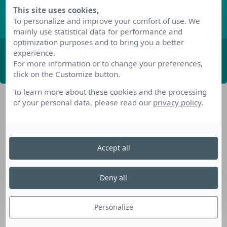
This site uses cookies,
Découvrez les derniers articles de notre blog
To personalize and improve your comfort of use. We
mainly use statistical data for performance and
optimization purposes and to bring you a better
experience.
ABONNEZ-VOUS
For more information or to change your preferences,
click on the Customize button.
To learn more about these cookies and the processing
of your personal data, please read our
privacy policy
.
Accept all
Nos dispositifs pour se reconvertir
Deny all
Nos solutions aux entreprises
Solution Compétences IA
Personalize
Solution Seniors+
Nos services aux organismes de formation