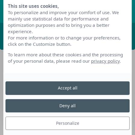
This site uses cookies,
Découvrez les derniers articles de notre blog
To personalize and improve your comfort of use. We
mainly use statistical data for performance and
optimization purposes and to bring you a better
experience.
ABONNEZ-VOUS
For more information or to change your preferences,
click on the Customize button.
To learn more about these cookies and the processing
of your personal data, please read our
privacy policy
.
Accept all
Nos dispositifs pour se reconvertir
Deny all
Nos solutions aux entreprises
Solution Compétences IA
Personalize
Solution Seniors+
Nos services aux organismes de formation