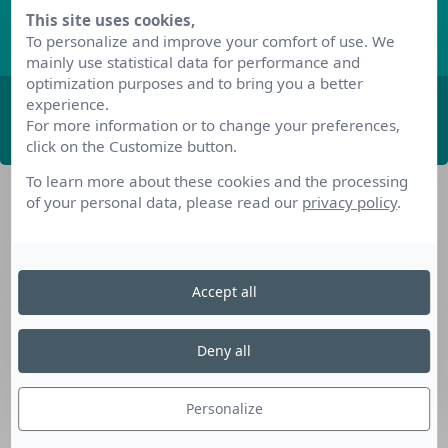
This site uses cookies,
Découvrez les derniers articles de notre blog
To personalize and improve your comfort of use. We
mainly use statistical data for performance and
optimization purposes and to bring you a better
experience.
ABONNEZ-VOUS
For more information or to change your preferences,
click on the Customize button.
To learn more about these cookies and the processing
of your personal data, please read our
privacy policy
.
Accept all
Nos dispositifs pour se reconvertir
Deny all
Nos solutions aux entreprises
Solution Compétences IA
Personalize
Solution Seniors+
Nos services aux organismes de formation