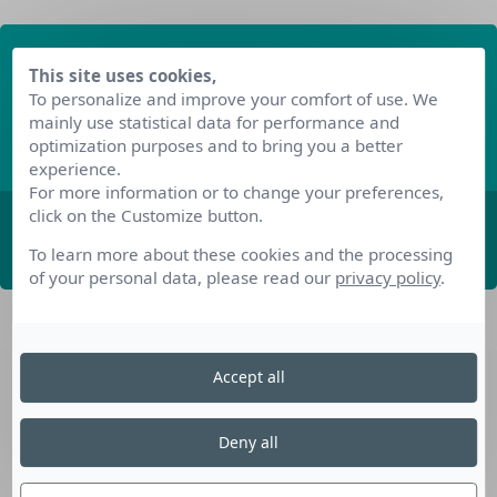
Recevez nos dernières
This site uses cookies,
informations
To personalize and improve your comfort of use. We
mainly use statistical data for performance and
Découvrez les derniers articles de notre blog
optimization purposes and to bring you a better
experience.
For more information or to change your preferences,
click on the Customize button.
ABONNEZ-VOUS
To learn more about these cookies and the processing
of your personal data, please read our
privacy policy
.
Accept all
Deny all
Nos dispositifs pour se reconvertir
Nos solutions aux entreprises