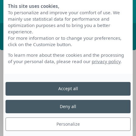
This site uses cookies,
Découvrez les derniers articles de notre blog
To personalize and improve your comfort of use. We
mainly use statistical data for performance and
optimization purposes and to bring you a better
experience.
ABONNEZ-VOUS
For more information or to change your preferences,
click on the Customize button.
To learn more about these cookies and the processing
of your personal data, please read our
privacy policy
.
Accept all
Nos dispositifs pour se reconvertir
Deny all
Nos solutions aux entreprises
Solution Compétences IA
Personalize
Solution Seniors+
Nos services aux organismes de formation