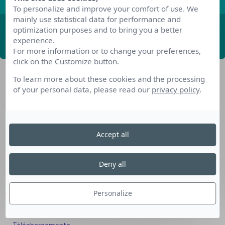
To personalize and improve your comfort of use. We
mainly use statistical data for performance and
optimization purposes and to bring you a better
ABONNEZ-VOUS
experience.
For more information or to change your preferences,
click on the Customize button.
To learn more about these cookies and the processing
of your personal data, please read our
privacy policy
.
Accept all
Nos dispositifs pour se reconvertir
Nos solutions aux entreprises
Deny all
Solution Compétences IA
Solution Seniors+
Personalize
Nos services aux organismes de formation
Les questions que vous vous posez