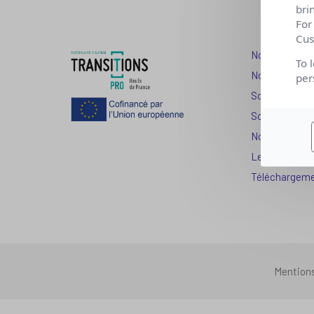
bri
For
Cus
Nos dispositi
To 
Nos solutions
per
Solution Com
Solution Seni
Nos services
Les question
Téléchargem
Mention