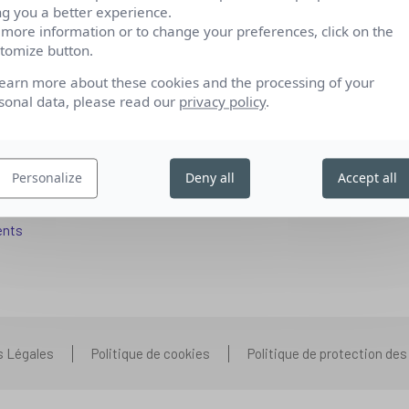
ng you a better experience.
 more information or to change your preferences, click on the
tomize button.
fs pour se reconvertir
Qui sommes-nous
learn more about these cookies and the processing of your
 aux entreprises
Nos partenariats
sonal data, please read our
privacy policy
.
pétences IA
Presse
ors+
Prenons contact
Personalize
Deny all
Accept all
 aux organismes de formation
Nous rejoindre
s que vous vous posez
ents
s Légales
Politique de cookies
Politique de protection de