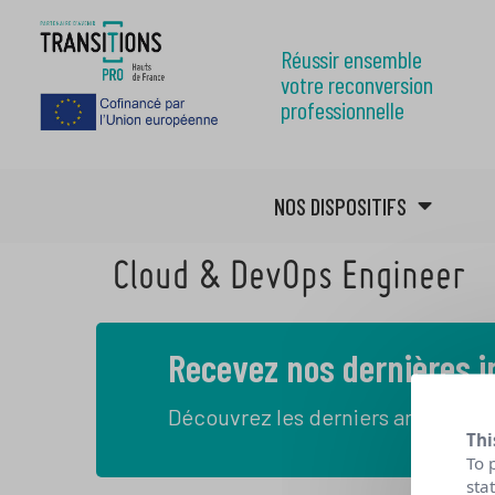
Réussir ensemble
votre reconversion
professionnelle
NOS DISPOSITIFS
Cloud & DevOps Engineer
Recevez nos dernières 
Découvrez les derniers articles de
Thi
To 
sta