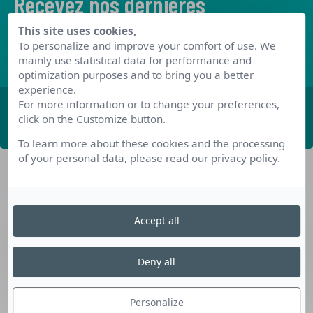
Recevez nos dernières
informations
This site uses cookies,
To personalize and improve your comfort of use. We
Découvrez les derniers articles de notre blog
mainly use statistical data for performance and
optimization purposes and to bring you a better
experience.
For more information or to change your preferences,
ABONNEZ-VOUS
click on the Customize button.
To learn more about these cookies and the processing
of your personal data, please read our
privacy policy
.
Accept all
Nos dispositifs pour se reconvertir
Deny all
Nos solutions aux entreprises
Solution Compétences IA
Personalize