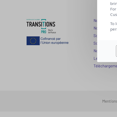
bri
For
Cus
Nos dispositi
To 
Nos solutions
per
Solution Com
Solution Seni
Nos services
Les question
Téléchargem
Mention