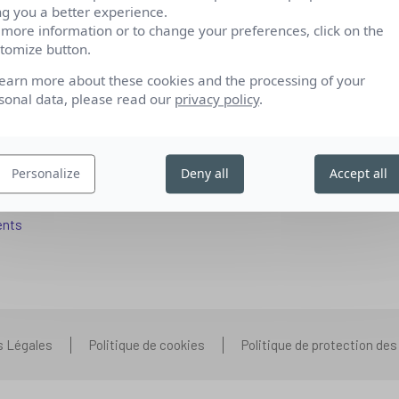
ng you a better experience.
 more information or to change your preferences, click on the
tomize button.
fs pour se reconvertir
Qui sommes-nous
learn more about these cookies and the processing of your
 aux entreprises
Nos partenariats
sonal data, please read our
privacy policy
.
pétences IA
Presse
ors+
Prenons contact
Personalize
Deny all
Accept all
 aux organismes de formation
Nous rejoindre
s que vous vous posez
ents
s Légales
Politique de cookies
Politique de protection de