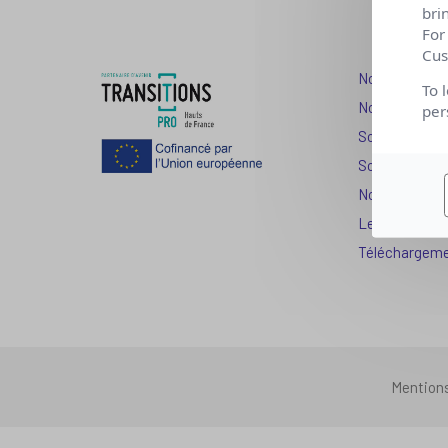
bri
For
Cus
Nos dispositi
To 
Nos solutions
per
Solution Com
Solution Seni
Nos services
Les question
Téléchargem
Mention