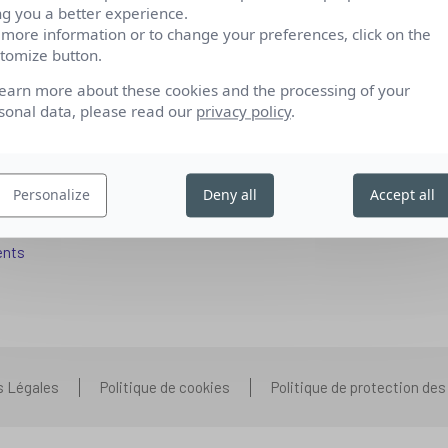
ng you a better experience.
 more information or to change your preferences, click on the
tomize button.
fs pour se reconvertir
Qui sommes-nous
learn more about these cookies and the processing of your
 aux entreprises
Nos partenariats
sonal data, please read our
privacy policy
.
pétences IA
Presse
ors+
Prenons contact
Personalize
Deny all
Accept all
 aux organismes de formation
Nous rejoindre
s que vous vous posez
ents
s Légales
Politique de cookies
Politique de protection de