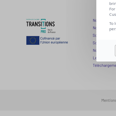
bri
For
Cus
Nos dispositi
To 
Nos solutions
per
Solution Com
Solution Seni
Nos services
Les question
Téléchargem
Mention