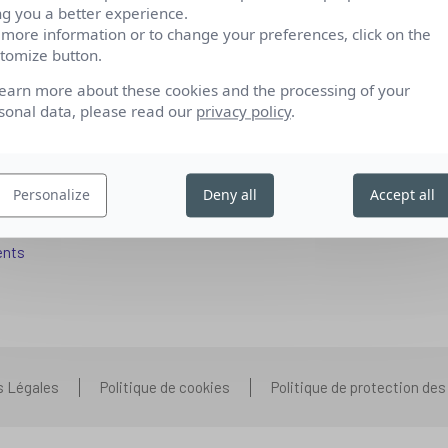
ng you a better experience.
 more information or to change your preferences, click on the
tomize button.
fs pour se reconvertir
Qui sommes-nous
learn more about these cookies and the processing of your
 aux entreprises
Nos partenariats
sonal data, please read our
privacy policy
.
pétences IA
Presse
ors+
Prenons contact
Personalize
Deny all
Accept all
 aux organismes de formation
Nous rejoindre
s que vous vous posez
ents
s Légales
Politique de cookies
Politique de protection de