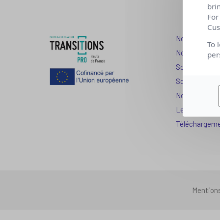
bri
For
Cus
Nos dispositi
To 
Nos solutions
per
Solution Com
Solution Seni
Nos services
Les question
Téléchargem
Mention