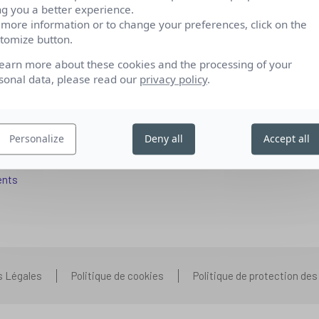
ng you a better experience.
 more information or to change your preferences, click on the
tomize button.
fs pour se reconvertir
Qui sommes-nous
learn more about these cookies and the processing of your
 aux entreprises
Nos partenariats
sonal data, please read our
privacy policy
.
pétences IA
Presse
ors+
Prenons contact
Personalize
Deny all
Accept all
 aux organismes de formation
Nous rejoindre
s que vous vous posez
ents
s Légales
Politique de cookies
Politique de protection de